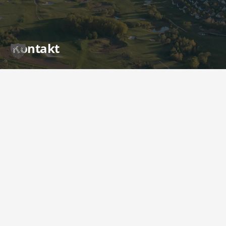
Kontakt
sekretariat@golfcochem.eu
+49 (0) 2675 911 511
Am Kellerborn 2
56814 Ediger-Eller