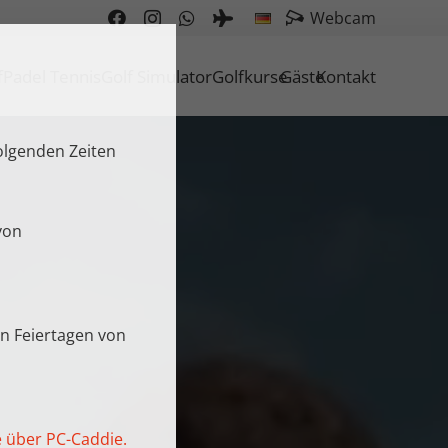
Webcam
f
Padel Tennis
Golf Simulator
Golfkurse
Gäste
Kontakt
folgenden Zeiten
von
an Feiertagen von
e über PC-Caddie.