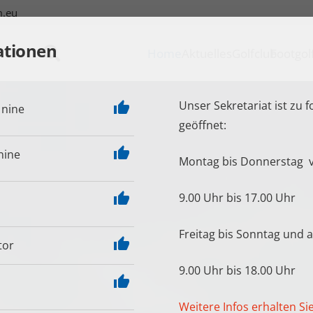
m.eu
ationen
Home
Aktuelles
Golfclub
Footgol
Unser Sekretariat ist zu 
thumb_up
 nine
geöffnet:
thumb_up
nine
Montag bis Donnerstag 
thumb_up
9.00 Uhr bis 17.00 Uhr
Freitag bis Sonntag und 
thumb_up
tor
9.00 Uhr bis 18.00 Uhr
thumb_up
Weitere Infos erhalten Si