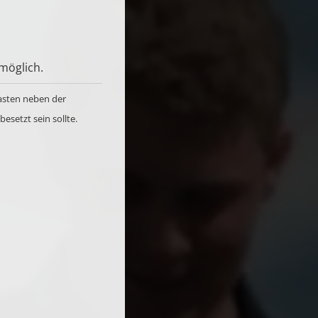
möglich.
Kasten neben der
besetzt sein sollte.