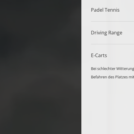
Padel Tennis
Driving Range
E-Carts
Bei schlechter Witterung
Befahren des Platzes mit