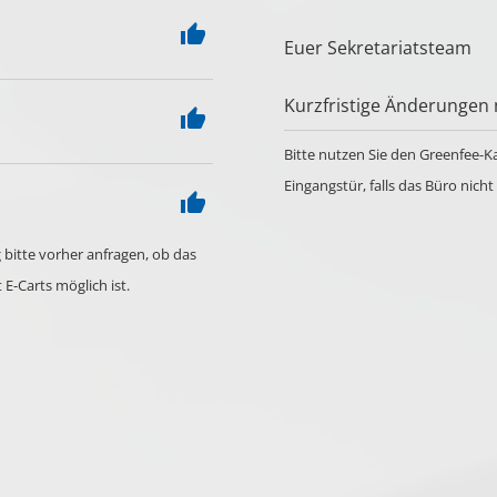
thumb_up
Euer Sekretariatsteam
Kurzfristige Änderungen 
thumb_up
Bitte nutzen Sie den Greenfee-
Eingangstür, falls das Büro nicht 
thumb_up
 bitte vorher anfragen, ob das
 E-Carts möglich ist.