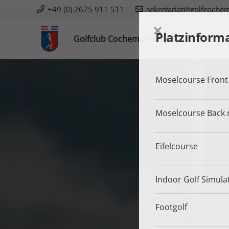
+49 (0) 2675 911 511
sekretariat@golfcoche
Platzinform
Golfclub Cochem / Mosel e.V.
Moselcourse Front
Moselcourse Back 
Eifelcourse
Indoor Golf Simula
Footgolf