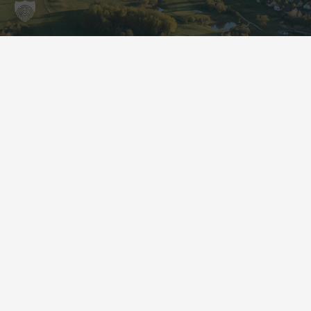
Kontakt
sekretariat@golfcochem.eu
+49 (0) 2675 911 511
Am Kellerborn 2
56814 Ediger-Eller