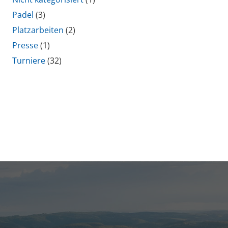
Padel
(3)
Platzarbeiten
(2)
Presse
(1)
Turniere
(32)