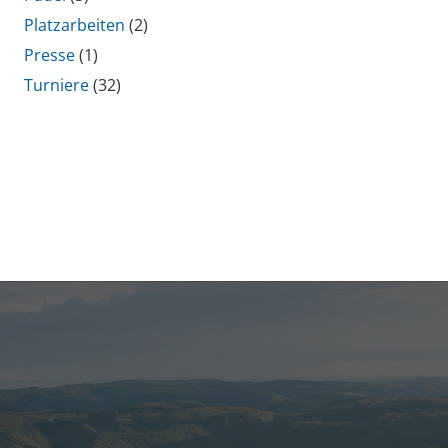
Platzarbeiten
(2)
Presse
(1)
Turniere
(32)