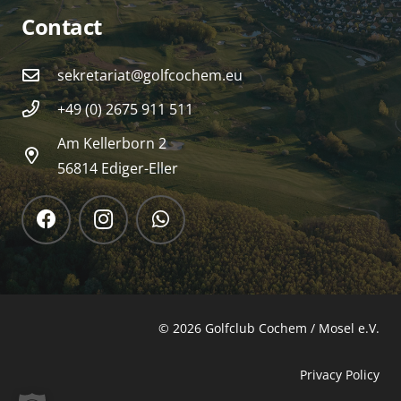
Contact
sekretariat@golfcochem.eu
+49 (0) 2675 911 511
Am Kellerborn 2
56814 Ediger-Eller
© 2026 Golfclub Cochem / Mosel e.V.
Privacy Policy