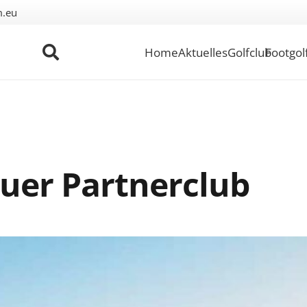
m.eu
Home
Aktuelles
Golfclub
Footgol
euer Partnerclub