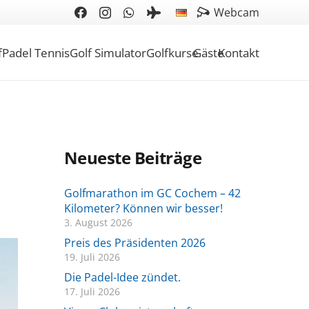
Webcam
f
Padel Tennis
Golf Simulator
Golfkurse
Gäste
Kontakt
Neueste Beiträge
Golfmarathon im GC Cochem – 42
Kilometer? Können wir besser!
3. August 2026
Preis des Präsidenten 2026
19. Juli 2026
Die Padel-Idee zündet.
17. Juli 2026