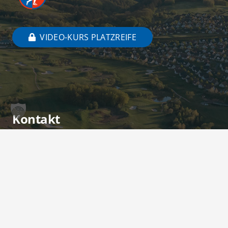
VIDEO-KURS PLATZREIFE
Kontakt
sekretariat@golfcochem.eu
+49 (0) 2675 911 511
Am Kellerborn 2
56814 Ediger-Eller