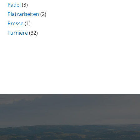
Padel
(3)
Platzarbeiten
(2)
Presse
(1)
Turniere
(32)