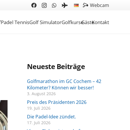
Webcam
f
Padel Tennis
Golf Simulator
Golfkurse
Gäste
Kontakt
Neueste Beiträge
Golfmarathon im GC Cochem – 42
Kilometer? Können wir besser!
3. August 2026
Preis des Präsidenten 2026
19. Juli 2026
Die Padel-Idee zündet.
17. Juli 2026