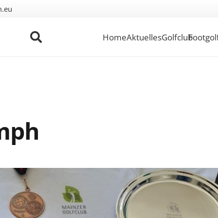
m.eu
Home
Aktuelles
Golfclub
Footgol
umph