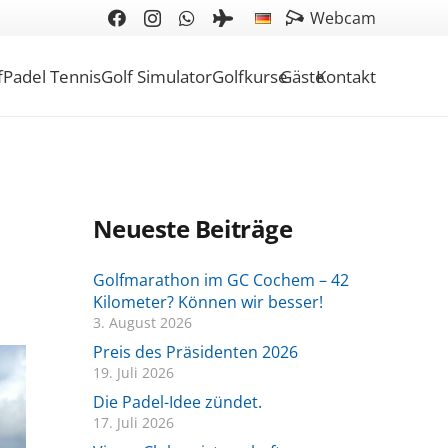
Webcam
f
Padel Tennis
Golf Simulator
Golfkurse
Gäste
Kontakt
Neueste Beiträge
Golfmarathon im GC Cochem – 42
Kilometer? Können wir besser!
3. August 2026
Preis des Präsidenten 2026
19. Juli 2026
Die Padel-Idee zündet.
17. Juli 2026