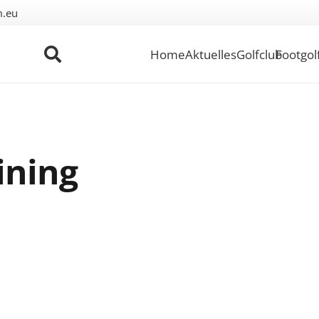
m.eu
Home
Aktuelles
Golfclub
Footgol
ining