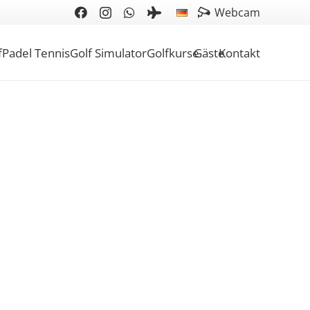
Webcam
f
Padel Tennis
Golf Simulator
Golfkurse
Gäste
Kontakt