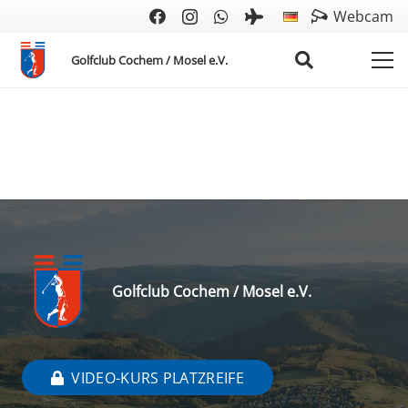
Webcam
Golfclub Cochem / Mosel e.V.
Golfclub Cochem / Mosel e.V.
VIDEO-KURS PLATZREIFE