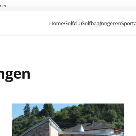
m.eu
Home
Golfclub
Golfbaan
Jongeren
Sporta
ingen