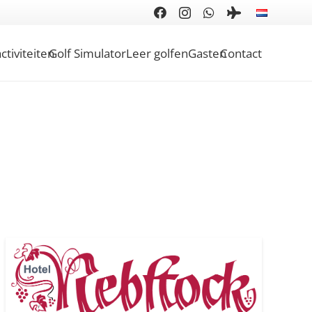
ctiviteiten
Golf Simulator
Leer golfen
Gasten
Contact