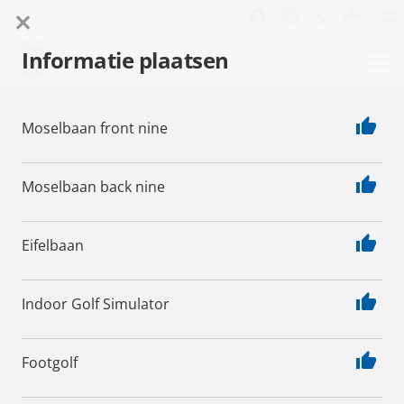
Informatie plaatsen
Golfclub Cochem / Mosel e.V.
thumb_up
Moselbaan front nine
thumb_up
Moselbaan back nine
thumb_up
Eifelbaan
thumb_up
Indoor Golf Simulator
thumb_up
Footgolf