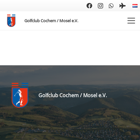
Golfclub Cochem / Mosel e.V.
Golfclub Cochem / Mosel e.V.