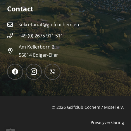
Contact
sekretariat@golfcochem.eu
+49 (0) 2675 911 511
Am Kellerborn 2
56814 Ediger-Eller
© 2026 Golfclub Cochem / Mosel e.V.
Privacyverklaring